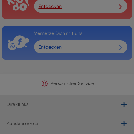
Entdecken
Vernetze Dich mit uns!
Entdecken
Offizieller Hersteller Shop
Versandkostenfrei ab 25€
Persönlicher Service
Schnelle Lieferung
Direktlinks
Kundenservice