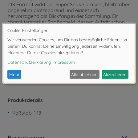
1:18 Format wirkt der Super Snake präsent, bleibt aber
angenehm platzsparend und eignet sich
hervorragend als Blickfang in der Sammlung. Ein
charakterstarker Straßenheld, dessen Auftritt schon
im Stand begeistert. Seit 1932 steht Solido für
detailgetreue Diecast-Modelle ikonischer Fahrzeuge –
von Oldtimern bis modernen Sportwagen.
Achtung!
Nicht geeignet für Kinder unter 3
Jahren. Erstickungsgefahr durch Kleinteile.
Produktdetails
Maßstab: 1:18
Bewertungen