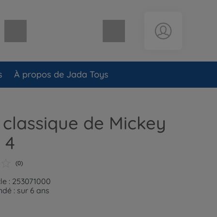
Panier vide
s
À propos de Jada Toys
 classique de Mickey
 4
(0)
cle : 253071000
é : sur 6 ans