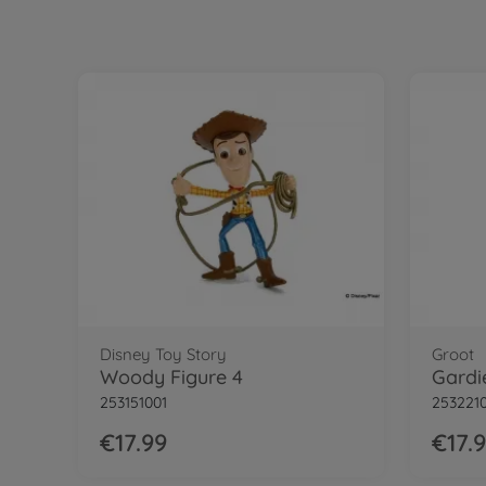
Disney Toy Story
Groot
Woody Figure 4
253151001
253221
€17.99
€17.