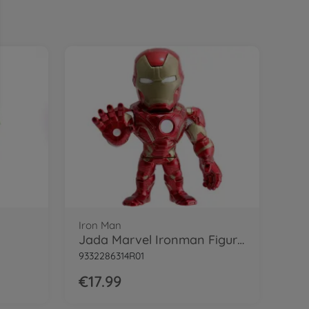
Iron Man
Jada Marvel Ironman Figurine 10CM
9332286314R01
€17.99