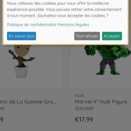
Souvent achetés ensemble
Hulk
Gardiens de La Galaxie Groot 10Cm
Marvel 4" Hulk Figure
015
253221001
99
€17.99