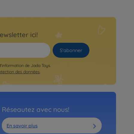
ewsletter ici!
S'abonner
 d'information de Jada Toys.
otection des données
.
Réseautez avec nous!
En savoir plus