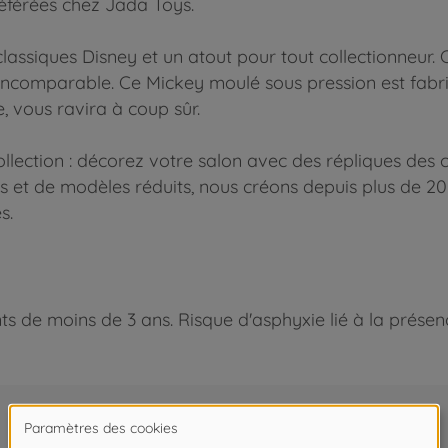
référées chez Jada Toys.
classiques Disney et un atout pour tout collectionneur.
 incomparable. Ce Mickey moulé sous pression est fabri
, vous ravira à coup sûr.
collection : décorez votre salon avec des répliques de
s et de modèles réduits, nous créons depuis plus de 20 
s.
 de moins de 3 ans. Risque d'asphyxie lié à la présence