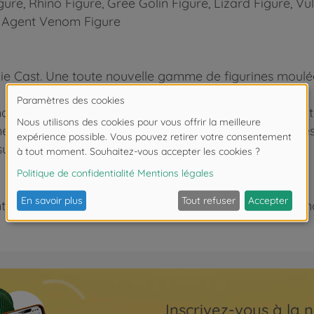
ure, Rhino Figure, Gree Golin Figure, Lizard Figure, Vu
e, Agent Venom Figure
s Die Cast. Une toute nouvelle gamme de figurines moulé
ulé sous pression et mes environ 1,65 pouces de haute
 finement sculptée et recouverte de peintures métallique
supérieure."
 de moins de 3 ans. Risque d'asphyxie lié à la présence
Inscrivez-vous à la n