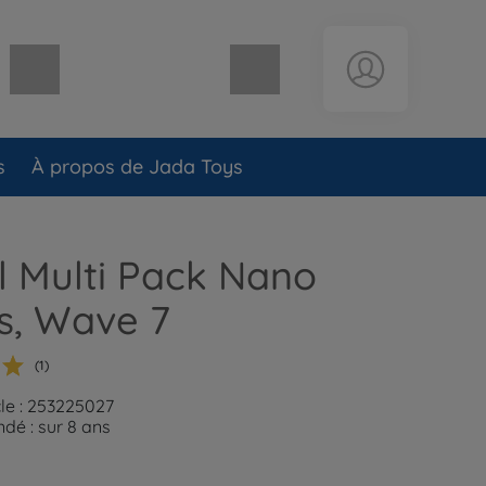
Panier vide
s
À propos de Jada Toys
 Multi Pack Nano
s, Wave 7
(1)
cle : 253225027
é : sur 8 ans