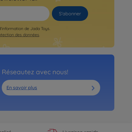
S'abonner
 d'information de Jada Toys.
otection des données
.
Réseautez avec nous!
En savoir plus