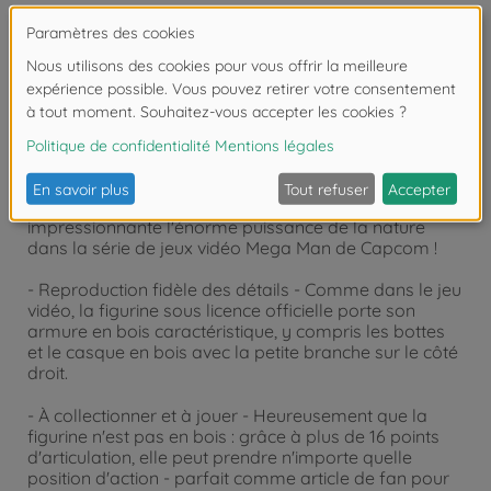
Détails
- Figurine d'action WOOD MAN - Enfin disponible en
tant que figurine à collectionner Jada Toys : le robot
ligneux WOOD MAN incarne de manière
impressionnante l'énorme puissance de la nature
dans la série de jeux vidéo Mega Man de Capcom !
- Reproduction fidèle des détails - Comme dans le jeu
vidéo, la figurine sous licence officielle porte son
armure en bois caractéristique, y compris les bottes
et le casque en bois avec la petite branche sur le côté
droit.
- À collectionner et à jouer - Heureusement que la
figurine n'est pas en bois : grâce à plus de 16 points
d'articulation, elle peut prendre n'importe quelle
position d'action - parfait comme article de fan pour