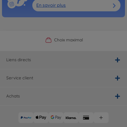
En savoir plus
Boutique officielle du fabricant
Service personnalisé
Livraison rapide
Choix maximal
Liens directs
Service client
Achats