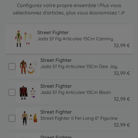
Configurez votre propre ensemble ! Plus vous
sélectionnez d'articles, plus vous économisez ! 🎉
Street Fighter
Jada Sf Fig Articulee 15Cm Cammy
32
,
99
€
32.99 EUR
Street Fighter
Jada Sf Fig Articulee 15Cm Dee Jay
32
,
99
€
32.99 EUR
Street Fighter
Jada Sf Fig Articulee 15Cm Bison
32
,
99
€
32.99 EUR
Street Fighter
Street Fighter II Fei-Long 6" Figurine
32
,
99
€
32.99 EUR
Street Fighter