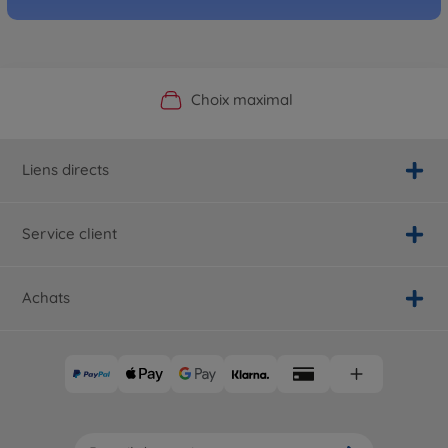
Boutique officielle du fabricant
Service personnalisé
Livraison rapide
Choix maximal
Liens directs
Service client
Achats