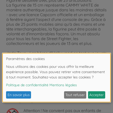
Figurine détaillée avec plus de 25 articulations
La figurine de 15 cm représente CAMMY WHITE de
manière authentique jusque dans les moindres détails
- avec une licence Capcom officielle et un emballage
à fenêtre ayant l'aspect d'une console de jeu. Grâce à
plus de 25 points mobiles ainsi qu'à des mains et une
tête interchangeables, la figurine peut être posée à
volonté et d'innombrables façons. Un must absolu
pour tous les fans de Street Fighter, les
collectionneurs et les joueurs de 13 ans et plus.
Jada Toys - Les héros d'Hollywood en tant que jouets
et objets de collection
Batman, Fast & Furious, Harry Potter, Marvel,
Minecraft ou Transformers : Avec Jada Toys, vous
pouvez faire entrer les célèbres stars d'Hollywood
dans votre salon sous la forme de répliques
détaillées de personnages de films et de voitures. En
tant que fabricant leader de figurines et de modèles
réduits de voitures d'Hollywood, nous créons depuis
plus de 20 ans des objets de collection détaillés et de
haute qualité pour les enfants et les adultes.
Attention !
Ne convient pas aux enfants de