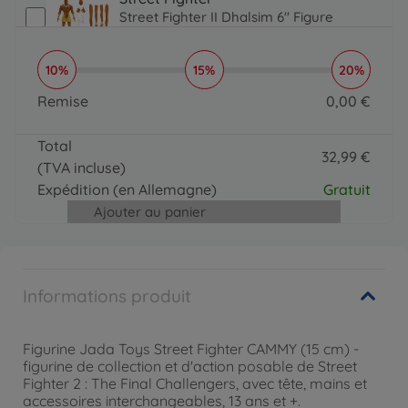
Street Fighter II Dhalsim 6" Figure
32
,
99
€
32.99 EUR
10%
15%
20%
Street Fighter
SF Fig Articulée 15CM + Accs Ken
Remise
0
,
00
€
32
,
99
€
0 EUR
32.99 EUR
Total
Street Fighter
32
,
99
€
(TVA incluse)
Street Fighter II Chun-Li 6" Figurine
32.99 EUR
32
,
99
€
Expédition
(en Allemagne)
Gratuit
32.99 EUR
Ajouter au panier
Informations produit
Figurine Jada Toys Street Fighter CAMMY (15 cm) -
figurine de collection et d'action posable de Street
Fighter 2 : The Final Challengers, avec tête, mains et
accessoires interchangeables, 13 ans et +.