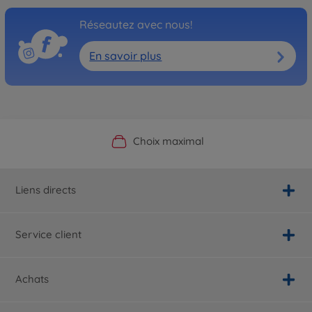
Réseautez avec nous!
En savoir plus
Boutique officielle du fabricant
Service personnalisé
Livraison rapide
Choix maximal
Liens directs
Service client
Achats