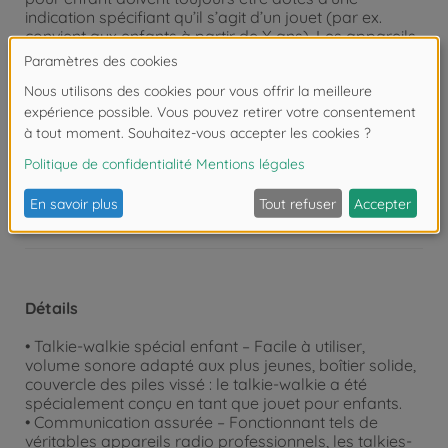
indication spécifiant qu’il s’agit d’un jouet (par ex.
convient aux enfants à partir de X ans). Les appareils
radio conventionnels peuvent potentiellement avoir
des effets néfastes sur le développement de l’enfant
et ne doivent pas être utilisés comme jouet.
Attention !
Ne convient pas aux enfants de
moins de 3 ans. Risque d'asphyxie lié à la
présence de pièces de petite taille.
Détails
• Talkie-walkie spécial enfant – Facile à utiliser,
volume sonore adapté aux plus jeunes, boîtier solide,
couvercle des piles vissé : le talkie-walkie a été
spécialement conçu en tant que jouet pour enfants.
• Communication assurée – Fonctionnant tels de
véritables appareils radio professionnels, les talkies-