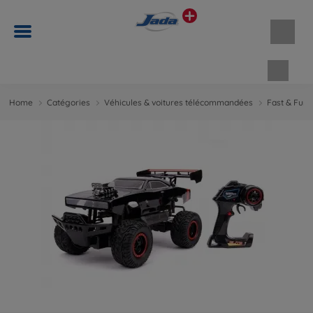
Panie
Home
Catégories
Véhicules & voitures télécommandées
Fast & Furi