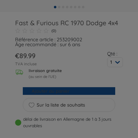
Fast & Furious RC 1970 Dodge 4x4
(0)
Référence article : 253209002
Âge recommandé : sur 6 ans
Qté :
€89.99
1
TVA incluse
livraison gratuite
(au sein de l'UE)
Ajouter au panier
Sur la liste de souhaits
délai de livraison en Allemagne de 1 à 3 jours
ouvrables