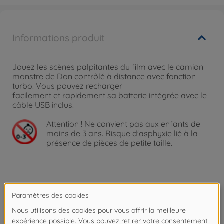
Informations produit
Jouez les scènes palpitantes du film avec le camion
monstre de Don contrôlé à distance avec fonction
turbo. Vous pouvez recharger
facilement et rapidement sa batterie intégrée avec le
câble USB inclus.
Attention !
Ne convient pas aux enfants de
moins de 3 ans. Risque d'asphyxie lié à la
présence de pièces de petite taille.
Détails