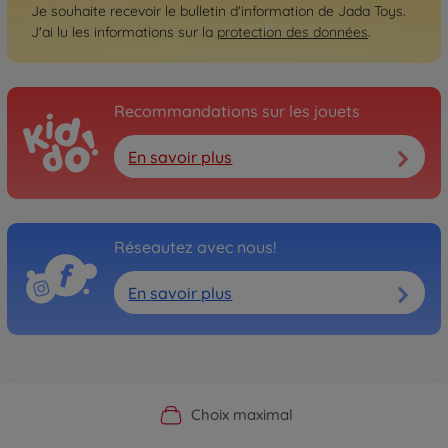
Je souhaite recevoir le bulletin d'information de Jada Toys.
J'ai lu les informations sur la
protection des données
.
Recommandations sur les jouets
En savoir plus
Réseautez avec nous!
En savoir plus
Boutique officielle du fabricant
Service personnalisé
Livraison rapide
Choix maximal