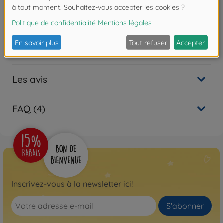
Échelle: 1:12
Téléchargements
Les avis
FAQ (4)
Inscrivez-vous à la newsletter ici!
S'abonner