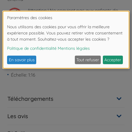
Attention !
Ne convient pas aux enfants de
moins de 3 ans. Risque d'asphyxie lié à la
présence de pièces de petite taille.
Détails
Échelle: 1:16
Téléchargements
Les avis