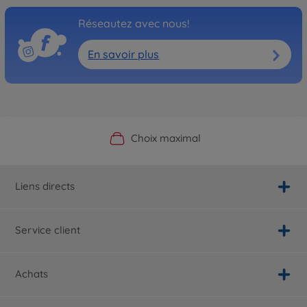
Réseautez avec nous!
En savoir plus
Boutique officielle du fabricant
Service personnalisé
Livraison rapide
Choix maximal
Liens directs
Service client
Achats