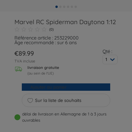
Marvel RC Spiderman Daytona 1:12
(0)
Référence article : 253229000
Âge recommandé : sur 6 ans
Qté :
€89.99
1
TVA incluse
livraison gratuite
(au sein de l'UE)
Ajouter au panier
Sur la liste de souhaits
délai de livraison en Allemagne de 1 à 3 jours
ouvrables