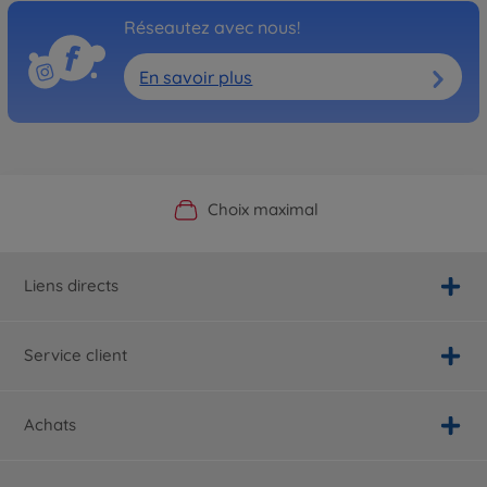
Réseautez avec nous!
En savoir plus
Boutique officielle du fabricant
Service personnalisé
Livraison rapide
Choix maximal
Liens directs
Service client
Achats