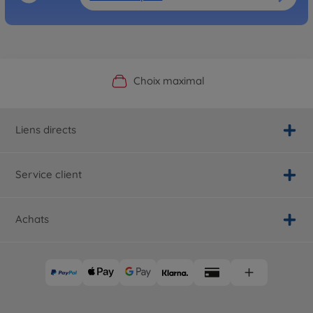
Boutique officielle du fabricant
Service personnalisé
Livraison rapide
Choix maximal
Liens directs
Service client
Achats