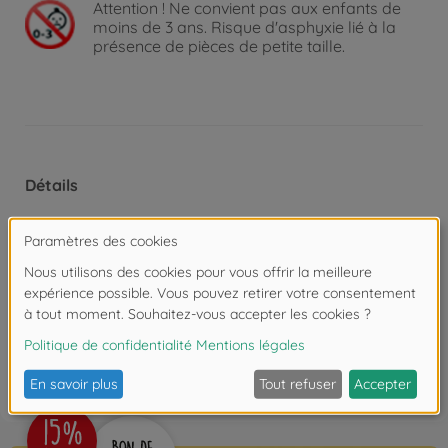
Attention !
Ne convient pas aux enfants de
moins de 3 ans. Risque d'asphyxie lié à la
présence de pièces de petite taille.
Détails
Échelle: 1:24
Les avis (1)
FAQ