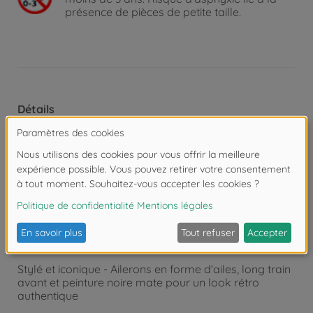
présence de pièces de petite taille.
Détails
Un classique du film Batman de 1989 - Batmobile
fidèle à l'original à l'échelle 1:32 avec une forme
aérodynamique marquante
Modèle Die-Cast de haute qualité - Fabriqué en métal,
stable et avec un grand souci du détail
Avec fonction roue libre - Il suffit de la pousser et de
la faire rouler, sans piles.
Stylé et iconique - Ailerons en forme d'ailes, long train
avant et peinture noire mate pour un look rétro
authentique