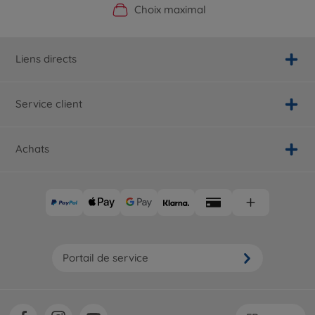
Boutique officielle du fabricant
Service personnalisé
Livraison rapide
Choix maximal
Liens directs
Service client
Achats
Portail de service