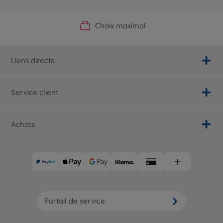
Boutique officielle du fabricant
Service personnalisé
Livraison rapide
Choix maximal
Liens directs
Service client
Achats
Portail de service