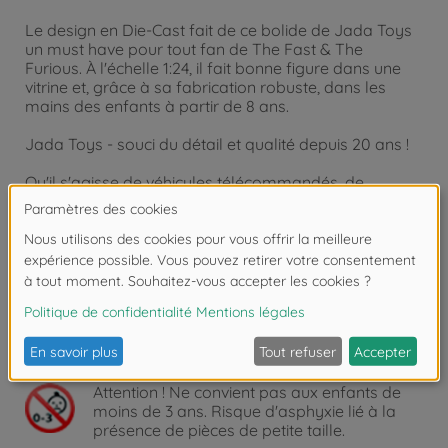
Le design en Die-Cast fait de ce bolide de Jada Toys
un must have pour tout fan de The Fast & The
Furious. À l'échelle 1:24, il fait bonne figure dans une
vitrine et, grâce à sa fabrication robuste, dans les
mains des enfants à partir de 8 ans.
Jada Toys - souci du détail et qualité depuis 20 ans !
Qu'il s'agisse de véhicules télécommandés, de
figurines de jeu et d'action ou de modèles réduits de
grande qualité, Jada Toys enthousiasme depuis plus
de 20 ans les collectionneurs ambitieux comme les
enfants. Tous les produits Jada Toys sont fabriqués
selon les normes de qualité et de production les plus
strictes, avec un grand souci du moindre détail. Grâce
à une étroite coopération avec de nombreux produits
dérivés sous licence, les produits Jada Toys sont
toujours à la pointe de la technologie.
Attention !
Ne convient pas aux enfants de
moins de 3 ans. Risque d'asphyxie lié à la
présence de pièces de petite taille.