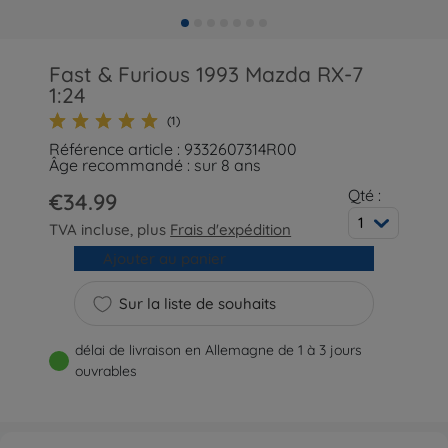
Fast & Furious 1993 Mazda RX-7
1:24
(1)
Référence article : 9332607314R00
Âge recommandé : sur 8 ans
Qté :
€34.99
1
TVA incluse, plus
Frais d'expédition
Ajouter au panier
Sur la liste de souhaits
délai de livraison en Allemagne de 1 à 3 jours
ouvrables