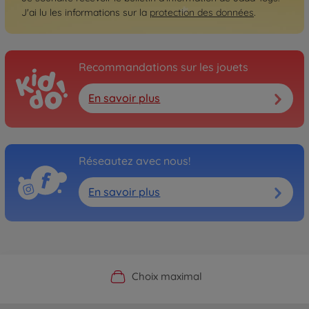
J'ai lu les informations sur la
protection des données
.
Recommandations sur les jouets
En savoir plus
Réseautez avec nous!
En savoir plus
Boutique officielle du fabricant
Service personnalisé
Livraison rapide
Choix maximal