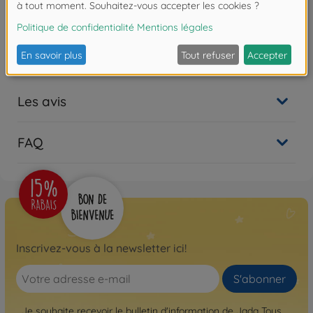
Détails
Échelle: 1:24
Les avis
FAQ
Inscrivez-vous à la newsletter ici!
S'abonner
Je souhaite recevoir le bulletin d'information de Jada Toys.