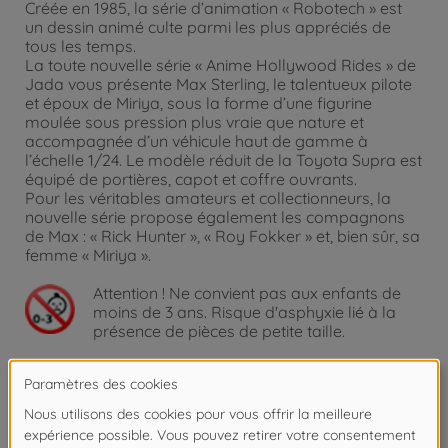
Créée en 1985, la série d’animation « Robotech » est
un dessin animé culte parmi les plus appréciés de
tous les temps.
La toute nouvelle série « Anime Hollywood Rides » de
Jada vous présente Max Sterling, le talentueux pilote
et époux de Miriya, sous la forme d’une figurine
moulée sous pression plus vraie que nature et
accompagnée d’un véhicule haut de gamme à
l’échelle 1/24. Le modèle réduit de la Toyota Supra est
équipé de portières, capot et coffre ouvrants.
Pour les véritables amateurs et collectionneurs, la
nouvelle série propose également les compagnons
de Max : « Rick Hunter », « Roy Fokker » et, bien sûr, sa
femme « Miriya ».
Attention !
Ne convient pas aux enfants de
moins de 3 ans. Risque d'asphyxie lié à la
présence de pièces de petite taille.