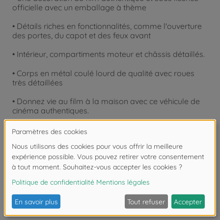
officielle avec un emballage à thème
• Détails riches en fonctionnalités, comme l'ouverture
des portes, du capot et des feux avant
• Intérieur, compartiments moteur et châssis détaillés.
• Corps en métal coulé lourd de qualité avec roues
très détaillées
• Donnez vie au film à la maison avec ce véhicule de
cinéma authentiques.
• piles 3 x 1,5V-LR44 incluses
Les avis
FAQ