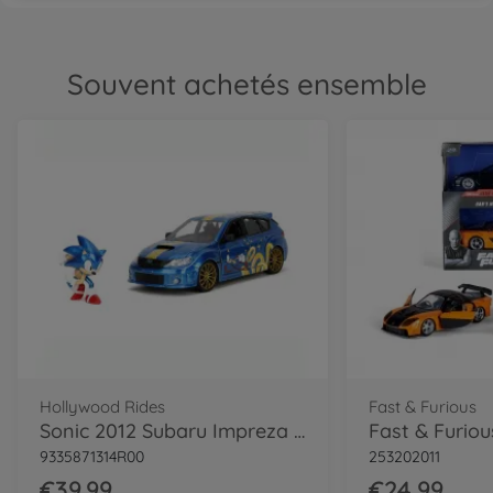
Souvent achetés ensemble
Hollywood Rides
Fast & Furious
Sonic 2012 Subaru Impreza WRX STI 1:24
9335871314R00
253202011
€39.99
€24.99