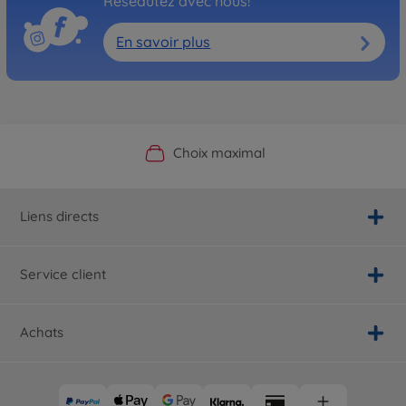
Réseautez avec nous!
En savoir plus
Boutique officielle du fabricant
Service personnalisé
Livraison rapide
Choix maximal
Liens directs
Service client
Achats