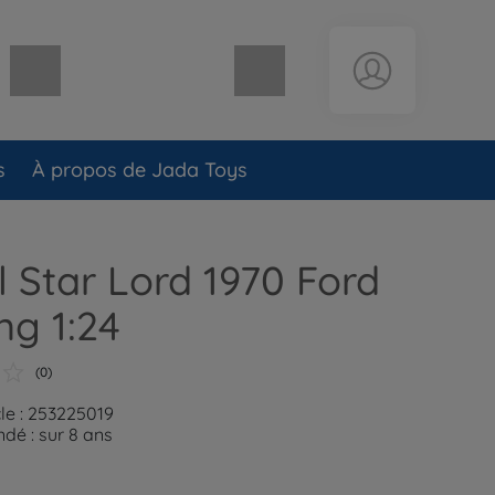
Panier vide
s
À propos de Jada Toys
 Star Lord 1970 Ford
g 1:24
(0)
cle : 253225019
é : sur 8 ans