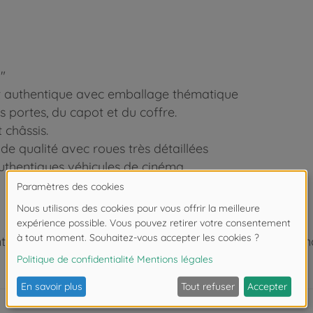
"
e et authentique avec emballage thématique
es portes, du capot et du coffre.
 châssis.
de qualité avec roues très détaillées
uthentiques véhicules de cinéma.
 de moins de 3 ans. Risque d'asphyxie lié à la présence