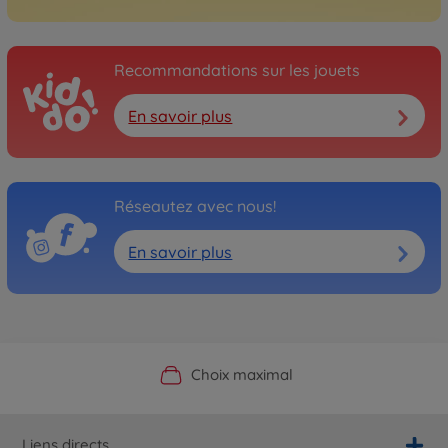
Recommandations sur les jouets
En savoir plus
Réseautez avec nous!
En savoir plus
Boutique officielle du fabricant
Service personnalisé
Livraison rapide
Choix maximal
Liens directs