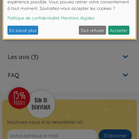
Détails
Échelle: 1:24
Les avis (3)
FAQ
Inscrivez-vous à la newsletter ici!
S'abonner