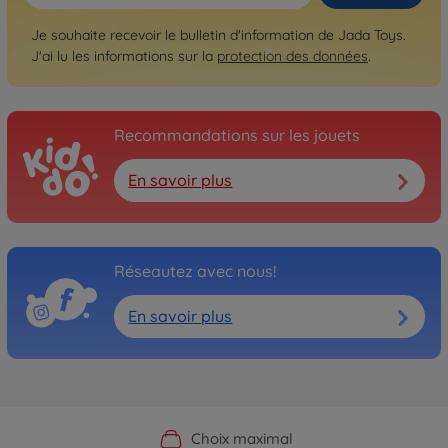
Je souhaite recevoir le bulletin d'information de Jada Toys.
J'ai lu les informations sur la
protection des données
.
Recommandations sur les jouets
En savoir plus
Réseautez avec nous!
En savoir plus
Boutique officielle du fabricant
Service personnalisé
Livraison rapide
Choix maximal