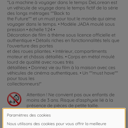
"La machine à voyager dans le temps DeLorean est
un véhicule de voyage dans le temps fictif de la série
des longs métrages ""Back to
the Future"" et un must pour tout le monde qui aime
voyager dans le temps. • Modèle JADA moulé sous
pression • échelle 1:24 •
Décoration de film à thème sous licence officielle et
authentique • Détails riches en fonctionnalités tels que
l'ouverture des portes
et des roues pliantes. • Intérieur, compartiments
moteur et châssis détaillés. • Corps en métal moulé
lourd de qualité avec roues très
détaillées • Donnez vie au film à la maison avec ces
véhicules de cinéma authentiques. • Un ""must have""
pour tous les
collectionneurs!"
Attention !
Ne convient pas aux enfants de
moins de 3 ans. Risque d'asphyxie lié à la
présence de pièces de petite taille.