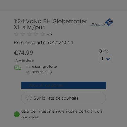
1:24 Volvo FH Globetrotter
XL silv./pur.
(0)
Référence article : 421240214
Qté :
€74.99
1
TVA incluse
livraison gratuite
(au sein de l'UE)
Ajouter au panier
Sur la liste de souhaits
délai de livraison en Allemagne de 1 à 3 jours
ouvrables