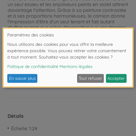
un seul essieu et les enjoliveurs peints en violet attirent
davantage l'attention. Grâce à sa peinture contrastée
et à ses proportions harmonieuses, le camion donne
l'impression d'être d'un seul tenant et fait autant
d'effet en tant que pièce d'exposition sur une étagère
qu'à côté d'autres tracteurs européens. Depuis 1932,
Solido est synonyme de modèles Diecast détaillés de
véhicules emblématiques, qu'il s'agisse de voitures
anciennes ou de voitures de sport modernes.
Attention !
Ne convient pas aux enfants de
moins de 3 ans. Risque d'asphyxie lié à la
présence de pièces de petite taille.
Détails
Échelle: 1:24