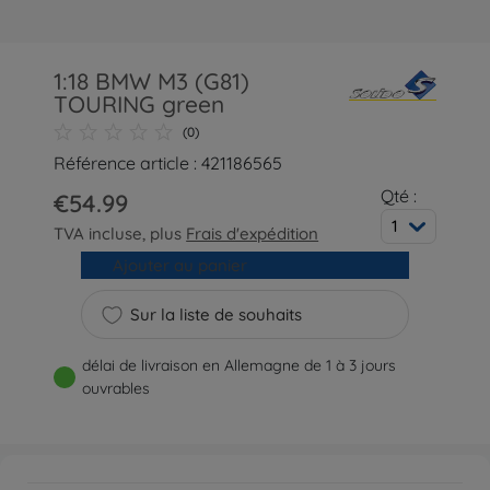
1:18 BMW M3 (G81)
TOURING green
(0)
Référence article : 421186565
Qté :
€54.99
1
TVA incluse, plus
Frais d'expédition
Ajouter au panier
Sur la liste de souhaits
délai de livraison en Allemagne de 1 à 3 jours
ouvrables