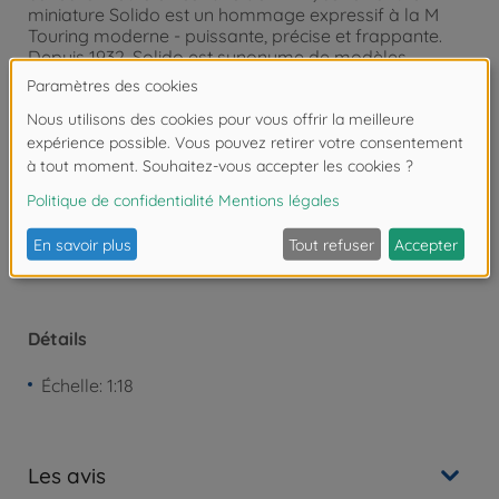
miniature Solido est un hommage expressif à la M
Touring moderne - puissante, précise et frappante.
Depuis 1932, Solido est synonyme de modèles
Diecast détaillés de véhicules iconiques, des
classiques historiques aux voitures de sport actuelles.
Attention !
Ne convient pas aux enfants de
moins de 3 ans. Risque d'asphyxie lié à la
présence de pièces de petite taille.
Détails
Échelle: 1:18
Les avis