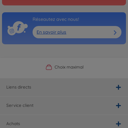
Réseautez avec nous!
En savoir plus
Boutique officielle du fabricant
Service personnalisé
Livraison rapide
Choix maximal
Liens directs
Service client
Achats