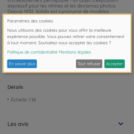
immédiatement perceptible - un objet d'exposition
expressif pour les vitrines et les dioramas photos.
Depuis 1932, Solido est synonyme de modèles
Diecast détaillés de véhicules emblématiques - des
voitures anciennes aux voitures de sport modernes.
Attention !
Ne convient pas aux enfants de
moins de 3 ans. Risque d'asphyxie lié à la
présence de pièces de petite taille.
Détails
Échelle: 1:18
Les avis