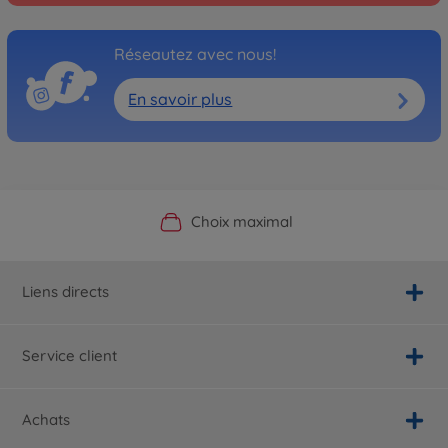
Réseautez avec nous!
En savoir plus
Boutique officielle du fabricant
Service personnalisé
Livraison rapide
Choix maximal
Liens directs
Service client
Achats