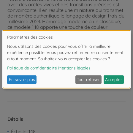
avec des arêtes vives et des transitions précises est
convaincante. Il en résulte une miniature qui transmet
de manière authentique le langage de design frais du
millésime 2024. Hommage moderne à un classique,
ce modèle 1:18 apporte une touche de couleur
joyeuse dans chaque vitrine et célèbre le retour d'un
nom culte à l'ère électrique. Depuis 1932, Solido est
synonyme de modèles Diecast détaillés de véhicules
iconiques - des voitures de collection aux voitures de
sport modernes.
Attention !
Ne convient pas aux enfants de
moins de 3 ans. Risque d'asphyxie lié à la
présence de pièces de petite taille.
Détails
Échelle: 1:18