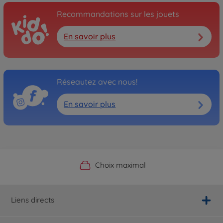
Recommandations sur les jouets
En savoir plus
Réseautez avec nous!
En savoir plus
Boutique officielle du fabricant
Service personnalisé
Livraison rapide
Choix maximal
Liens directs