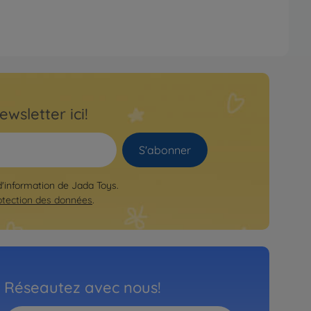
ewsletter ici!
S'abonner
 d'information de Jada Toys.
otection des données
.
Réseautez avec nous!