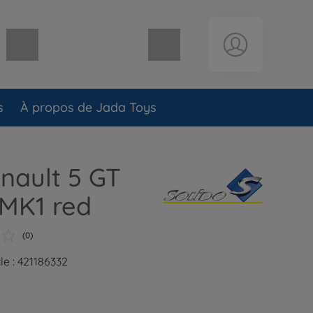
Panier vide
s
À propos de Jada Toys
enault 5 GT
 MK1 red
(0)
le : 421186332