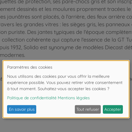
ttes de protection, ses pare-chocs gris et son inscript
ement dessinés et les moulures proprement tracées le l
es jaunâtres sont placés, à l'arrière, des feux arrière 
 travers les grandes vitres : les sièges gris, les panneaux
tion puriste. Des jantes typiques de l'époque complète
de collection cohérente qui capture l'essence de la GT T
puis 1932, Solido est synonyme de modèles Diecast dét
t modernes.
 de moins de 3 ans. Risque d'asphyxie lié à la présence