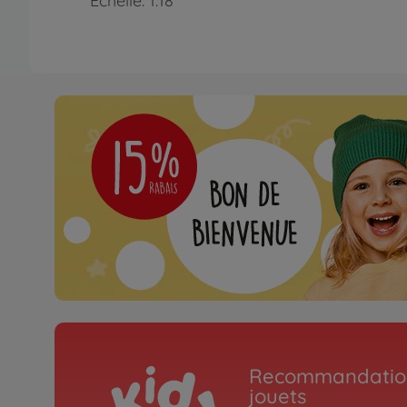
Échelle: 1:18
Recommandation
jouets