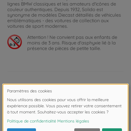
lignes BMW classiques et les amateurs d'icônes de
couleur authentiques. Depuis 1932, Solido est
synonyme de modèles Diecast détaillés de véhicules
emblématiques - des voitures de collection aux
voitures de sport modernes.
Attention !
Ne convient pas aux enfants de
moins de 3 ans. Risque d'asphyxie lié à la
présence de pièces de petite taille.
Détails
Échelle: 1:18
Les avis