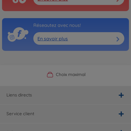
Réseautez avec nous!
En savoir plus
Boutique officielle du fabricant
Service personnalisé
Livraison rapide
Choix maximal
Liens directs
Service client