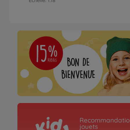
Échelle: 1:18
Recommandation
jouets