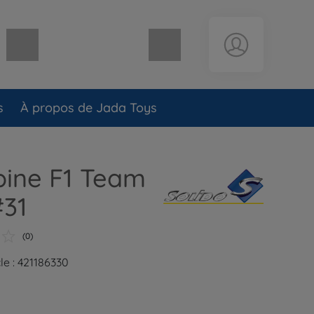
Panier vide
s
À propos de Jada Toys
lpine F1 Team
#31
(0)
le : 421186330