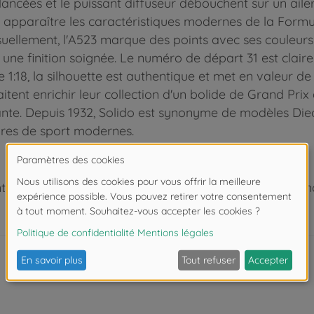
lancées et le puissant diffuseur débouchent sur un ail
 apparaître les caractéristiques modernes de la Formul
uellement, l'A523 marque des points avec ses couleurs
ne finition soignée. Le numéro de départ 31 est claire
 1:18, la silhouette est authentique et met en valeur d
t enrichir leur collection d'un bolide de Grand Prix a
te. Depuis 1932, Solido est synonyme de modèles Dieca
ures de sport modernes.
 de moins de 3 ans. Risque d'asphyxie lié à la présence