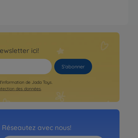
ewsletter ici!
S'abonner
 d'information de Jada Toys.
otection des données
.
Réseautez avec nous!