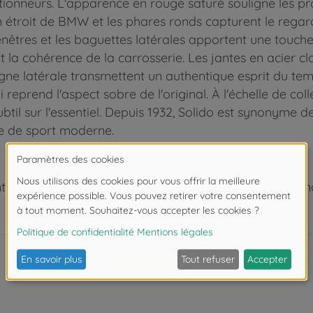
llectionneurs. L'apparence en rouge saturé souligne les 
in étroit de BMW et les phares ronds capturent le regard
nêtres et les baguettes latérales apportent une touche 
nt la cohérence de la carrosserie. Les jantes en acier 
ne latérale transmettent un authentique esprit du temp
reprend l'aspect sobre de l'original. À l'échelle de col
ubtil sur l'essentiel. Depuis 1932, Solido est synonyme 
re de sport moderne.
 de moins de 3 ans. Risque d'asphyxie lié à la présence