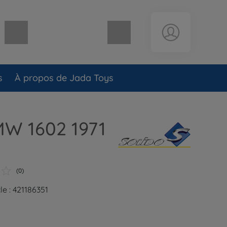
Panier vide
s
À propos de Jada Toys
MW 1602 1971
(0)
le : 421186351