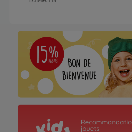
Échelle: 1:18
Recommandation
jouets