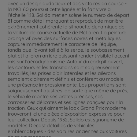
avec un design audacieux et des victoires en course -
la MCL60 poursuit cette lignée et la fait vivre à
l'échelle 1:18. Solido met en scène le numéro de départ
81 comme détail marquant et reproduit de manière
extrêmement cohérente la silhouette dynamique de
la voiture de course actuelle de McLaren. La peinture
orange vif avec des surfaces noires et métalliques
capture immédiatement le caractère de l'équipe,
tandis que l'avant taillé à la serpe, le soubassement
plat et l'aileron arrière puissant rendent visible l'accent
mis sur l'aérodynamisme. Autour du cockpit ouvert,
les contours et les transitions sont soigneusement
travaillés, les prises d'air latérales et les ailerons
semblent clairement définis et confèrent au modèle
une présence impressionnante. Les proportions sont
soigneusement ajustées, de sorte que même de près,
le véhicule montre ses arêtes précises, ses
carrosseries délicates et ses lignes conçues pour la
traction. Ceux qui aiment le look Grand Prix moderne
trouveront ici une pièce d'exposition expressive pour
leur collection. Depuis 1932, Solido est synonyme de
modèles Diecast détaillés de véhicules
emblématiques - des voitures anciennes aux voitures