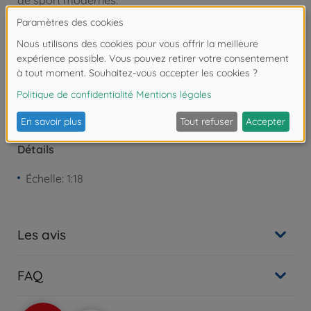
de sport modernes.
Attention !
Ne convient pas aux enfants de
moins de 3 ans. Risque d'asphyxie lié à la
présence de pièces de petite taille.
Détails
Échelle: 1:18
Les avis
FAQ