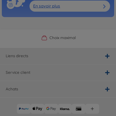
En savoir plus
Boutique officielle du fabricant
Service personnalisé
Livraison rapide
Choix maximal
Liens directs
Service client
Achats