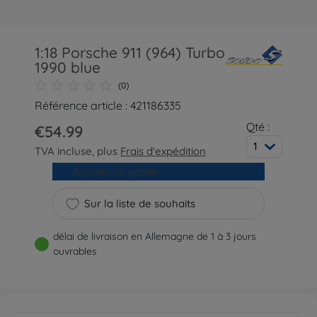
1:18 Porsche 911 (964) Turbo
1990 blue
(0)
Référence article : 421186335
Qté :
€54.99
1
TVA incluse, plus
Frais d'expédition
Ajouter au panier
Sur la liste de souhaits
délai de livraison en Allemagne de 1 à 3 jours
ouvrables