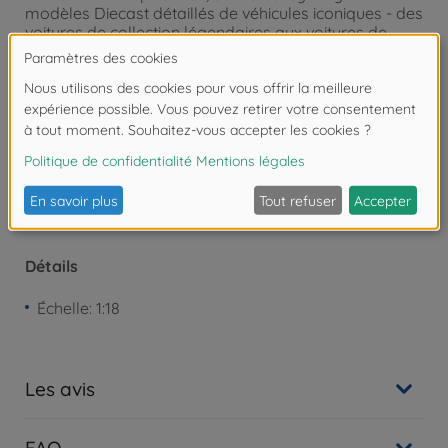
modèles Diecast détaillés de véhicules iconiques - des
voitures de collection légendaires aux voitures de
sport modernes.
Attention !
Ne convient pas aux enfants de
moins de 3 ans. Risque d'asphyxie lié à la
présence de pièces de petite taille.
Détails
Échelle: 1:18
Les avis
FAQ