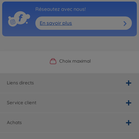
Réseautez avec nous!
En savoir plus
Boutique officielle du fabricant
Service personnalisé
Livraison rapide
Choix maximal
Liens directs
Service client
Achats