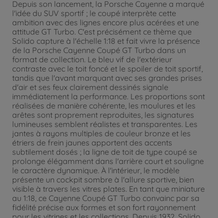
Depuis son lancement, la Porsche Cayenne a marqué
l'idée du SUV sportif ; le coupé interprète cette
ambition avec des lignes encore plus acérées et une
attitude GT Turbo. C'est précisément ce thème que
Solido capture à l'échelle 1:18 et fait vivre la présence
de la Porsche Cayenne Coupé GT Turbo dans un
format de collection. Le bleu vif de l'extérieur
contraste avec le toit foncé et le spoiler de toit sportif,
tandis que l'avant marquant avec ses grandes prises
d'air et ses feux clairement dessinés signale
immédiatement la performance. Les proportions sont
réalisées de manière cohérente, les moulures et les
arêtes sont proprement reproduites, les signatures
lumineuses semblent réalistes et transparentes. Les
jantes à rayons multiples de couleur bronze et les
étriers de frein jaunes apportent des accents
subtilement dosés ; la ligne de toit de type coupé se
prolonge élégamment dans l'arrière court et souligne
le caractère dynamique. À l'intérieur, le modèle
présente un cockpit sombre à l'allure sportive, bien
visible à travers les vitres plates. En tant que miniature
au 1:18, ce Cayenne Coupé GT Turbo convainc par sa
fidélité précise aux formes et son fort rayonnement
pour les vitrines et les collections. Depuis 1932, Solido