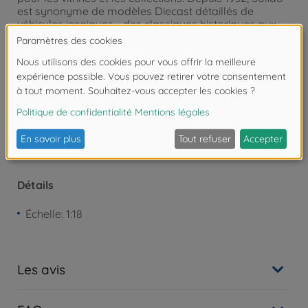
est synonyme de modèles Diecast détaillés de
véhicules iconiques - des classiques historiques aux
voitures de sport modernes.
Attention !
Ne convient pas aux enfants de
moins de 3 ans. Risque d'asphyxie lié à la
présence de pièces de petite taille.
Détails
Échelle: 1:18
Les avis