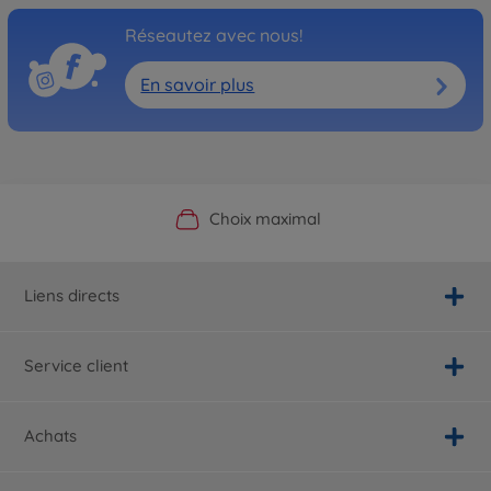
Réseautez avec nous!
En savoir plus
Boutique officielle du fabricant
Service personnalisé
Livraison rapide
Choix maximal
Liens directs
Service client
Achats