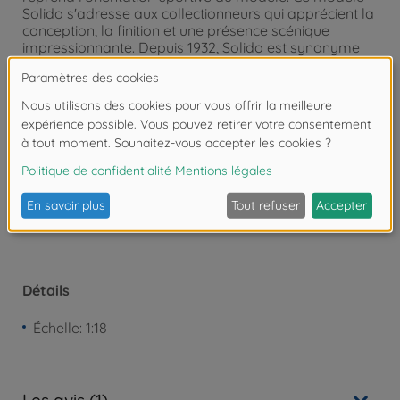
Solido s'adresse aux collectionneurs qui apprécient la
conception, la finition et une présence scénique
impressionnante. Depuis 1932, Solido est synonyme
de modèles Diecast détaillés de véhicules
emblématiques - des voitures de collection aux
voitures de sport modernes.
Attention !
Ne convient pas aux enfants de
moins de 3 ans. Risque d'asphyxie lié à la
présence de pièces de petite taille.
Détails
Échelle: 1:18
Les avis (1)