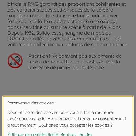
officielle RWB garantit des proportions cohérentes et
des caractéristiques authentiques de la célèbre
transformation. Livré dans une boîte cadeau avec
fenêtre et socle, le modèle est prêt à être exposé
dans une vitrine ou sur une scène à partir de 14 ans.
Depuis 1932, Solido est synonyme de modèles
Diecast détaillés de véhicules emblématiques - des
voitures de collection aux voitures de sport modernes.
Attention !
Ne convient pas aux enfants de
moins de 3 ans. Risque d'asphyxie lié à la
présence de pièces de petite taille.
Détails
Échelle: 1:18