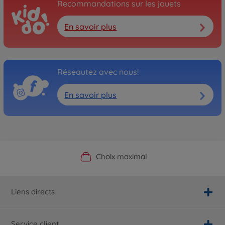
Recommandations sur les jouets
En savoir plus
Réseautez avec nous!
En savoir plus
Boutique officielle du fabricant
Service personnalisé
Livraison rapide
Choix maximal
Liens directs
Service client