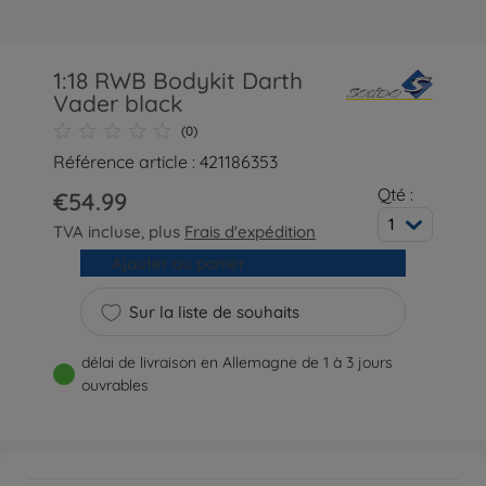
1:18 RWB Bodykit Darth
Vader black
(0)
Référence article : 421186353
Qté :
€54.99
1
TVA incluse, plus
Frais d'expédition
Ajouter au panier
Sur la liste de souhaits
délai de livraison en Allemagne de 1 à 3 jours
ouvrables