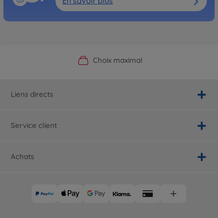
En savoir plus
Boutique officielle du fabricant
Service personnalisé
Livraison rapide
Choix maximal
Liens directs
Service client
Achats