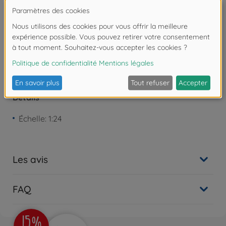
Attention !
Ne convient pas aux enfants de
moins de 3 ans. Risque d'asphyxie lié à la
présence de pièces de petite taille.
Détails
Échelle: 1:24
Les avis
FAQ