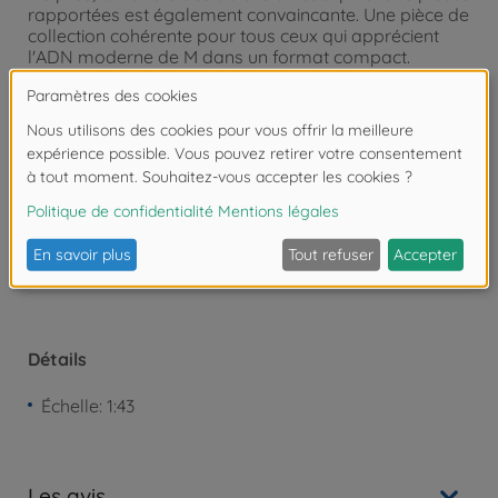
rapportées est également convaincante. Une pièce de
collection cohérente pour tous ceux qui apprécient
l'ADN moderne de M dans un format compact.
Depuis 1932, Solido est synonyme de modèles
Diecast détaillés de véhicules emblématiques - des
voitures anciennes aux voitures de sport modernes.
Attention !
Ne convient pas aux enfants de
moins de 3 ans. Risque d'asphyxie lié à la
présence de pièces de petite taille.
Détails
Échelle: 1:43
Les avis