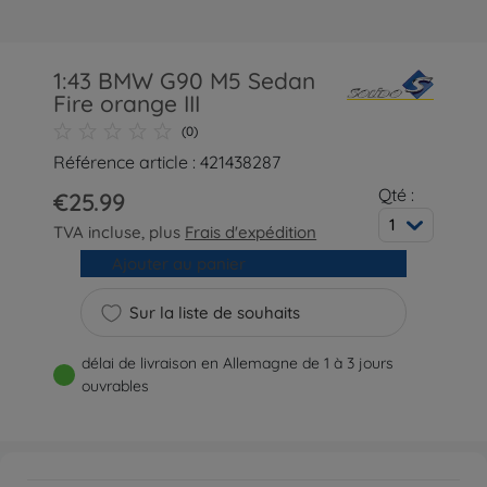
1:43 BMW G90 M5 Sedan
Fire orange III
(0)
Référence article : 421438287
Qté :
€25.99
1
TVA incluse, plus
Frais d'expédition
Ajouter au panier
Sur la liste de souhaits
délai de livraison en Allemagne de 1 à 3 jours
ouvrables