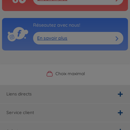
Réseautez avec nous!
En savoir plus
Boutique officielle du fabricant
Service personnalisé
Livraison rapide
Choix maximal
Liens directs
Service client