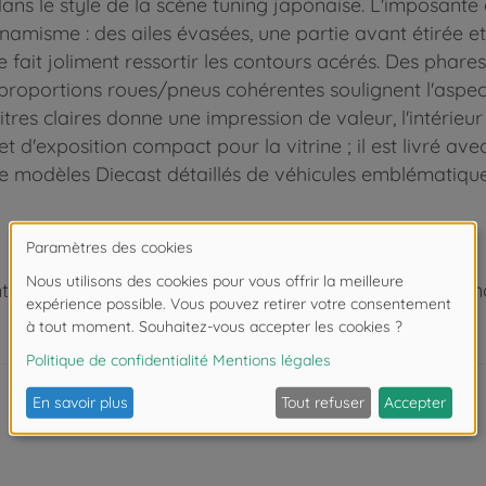
e dans le style de la scène tuning japonaise. L'imposan
misme : des ailes évasées, une partie avant étirée et u
e fait joliment ressortir les contours acérés. Des phar
 proportions roues/pneus cohérentes soulignent l'aspe
res claires donne une impression de valeur, l'intérieur
t d'exposition compact pour la vitrine ; il est livré av
e modèles Diecast détaillés de véhicules emblématique
 de moins de 3 ans. Risque d'asphyxie lié à la présence