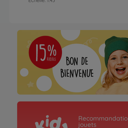
Échelle: 1:43
Recommandation
jouets