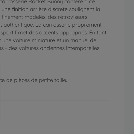
te carrosserie Rocket Bunny confère à ce
ne finition arrière discrète soulignent la
es finement modelés, des rétroviseurs
ct authentique. La carrosserie proprement
 sportif met des accents appropriés. En tant
ec une voiture miniature et un manuel de
s - des voitures anciennes intemporelles
 de pièces de petite taille.