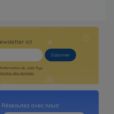
ewsletter ici!
S'abonner
 d'information de Jada Toys.
otection des données
.
Réseautez avec nous!