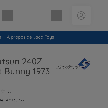
Panier vide
s
À propos de Jada Toys
utsun 240Z
t Bunny 1973
(0)
le : 421438253