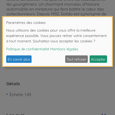
les youngtimers. Un charmant morceau d'histoire
automobile en miniature qui fera battre le cœur des
collectionneurs. Depuis 1932, Solido est synonyme de
modèles Diecast détaillés de véhicules
emblématiques - des voitures de collection aux
voitures de sport modernes.
Attention !
Ne convient pas aux enfants de
moins de 3 ans. Risque d'asphyxie lié à la
présence de pièces de petite taille.
Détails
Échelle: 1:43