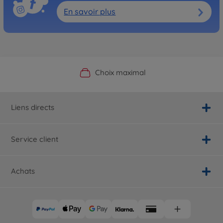
En savoir plus
Boutique officielle du fabricant
Service personnalisé
Livraison rapide
Choix maximal
Liens directs
Service client
Achats