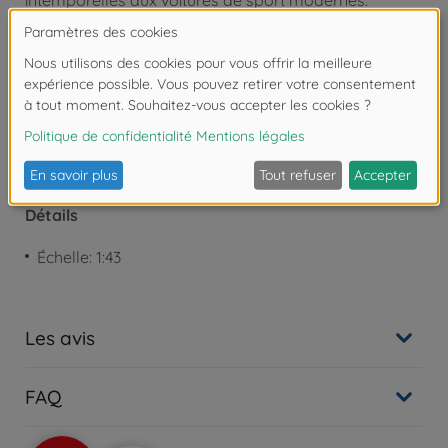
intemporelles aux voitures de sport modernes.
Attention !
Ne convient pas aux enfants de
moins de 3 ans. Risque d'asphyxie lié à la
présence de pièces de petite taille.
Détails
Échelle: 1:43
Les avis
FAQ