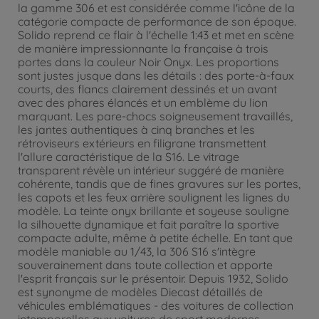
la gamme 306 et est considérée comme l'icône de la
catégorie compacte de performance de son époque.
Solido reprend ce flair à l'échelle 1:43 et met en scène
de manière impressionnante la française à trois
portes dans la couleur Noir Onyx. Les proportions
sont justes jusque dans les détails : des porte-à-faux
courts, des flancs clairement dessinés et un avant
avec des phares élancés et un emblème du lion
marquant. Les pare-chocs soigneusement travaillés,
les jantes authentiques à cinq branches et les
rétroviseurs extérieurs en filigrane transmettent
l'allure caractéristique de la S16. Le vitrage
transparent révèle un intérieur suggéré de manière
cohérente, tandis que de fines gravures sur les portes,
les capots et les feux arrière soulignent les lignes du
modèle. La teinte onyx brillante et soyeuse souligne
la silhouette dynamique et fait paraître la sportive
compacte adulte, même à petite échelle. En tant que
modèle maniable au 1/43, la 306 S16 s'intègre
souverainement dans toute collection et apporte
l'esprit français sur le présentoir. Depuis 1932, Solido
est synonyme de modèles Diecast détaillés de
véhicules emblématiques - des voitures de collection