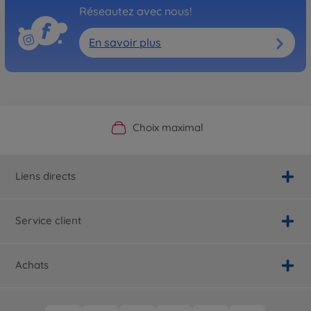
Réseautez avec nous!
En savoir plus
Boutique officielle du fabricant
Service personnalisé
Livraison rapide
Choix maximal
Liens directs
Service client
Achats