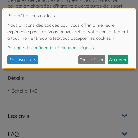
détaillés de véhicules iconiques - des voitures de
collection chargées d'histoire aux voitures de sport
modernes.
Attention !
Ne convient pas aux enfants de
moins de 3 ans. Risque d'asphyxie lié à la
présence de pièces de petite taille.
Détails
Échelle: 1:43
Les avis
FAQ