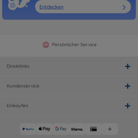
Entdecken
Offizieller Hersteller Shop
Versandkostenfrei ab 25€
Persönlicher Service
Schnelle Lieferung
Direktlinks
Kundenservice
Einkaufen