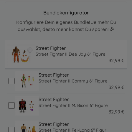
Bundlekonfigurator
Konfiguriere Dein eigenes Bundle! Je mehr Du
auswählst, desto mehr kannst Du sparen! 🎉
Street Fighter
Street Fighter II Dee Jay 6" Figure
32
,
99
€
32.99 EUR
Street Fighter
Street Fighter II Cammy 6" Figure
32
,
99
€
32.99 EUR
Street Fighter
Street Fighter II M. Bison 6" Figure
32
,
99
€
32.99 EUR
Street Fighter
Street Fighter II Fei-Long 6" Figur