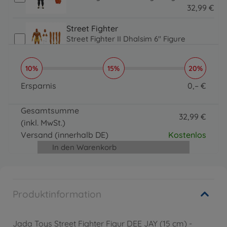
32
,
99
€
32.99 EUR
Street Fighter
Street Fighter II Dhalsim 6" Figure
32
,
99
€
32.99 EUR
10%
15%
20%
Street Fighter
Street Fighter II Ken 6" Figur
Ersparnis
0
,
–
€
32
,
99
€
0 EUR
32.99 EUR
Gesamtsumme
Street Fighter
32
,
99
€
(inkl. MwSt.)
Street Fighter II Chun-Li 6" Figur
32.99 EUR
32
,
99
€
Versand
(innerhalb DE)
Kostenlos
32.99 EUR
In den Warenkorb
Produktinformation
Jada Toys Street Fighter Figur DEE JAY (15 cm) -