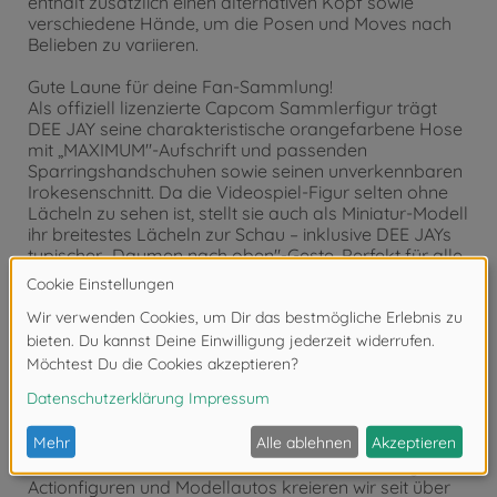
enthält zusätzlich einen alternativen Kopf sowie
verschiedene Hände, um die Posen und Moves nach
Belieben zu variieren.
Gute Laune für deine Fan-Sammlung!
Als offiziell lizenzierte Capcom Sammlerfigur trägt
DEE JAY seine charakteristische orangefarbene Hose
mit „MAXIMUM"-Aufschrift und passenden
Sparringshandschuhen sowie seinen unverkennbaren
Irokesenschnitt. Da die Videospiel-Figur selten ohne
Lächeln zu sehen ist, stellt sie auch als Miniatur-Modell
ihr breitestes Lächeln zur Schau – inklusive DEE JAYs
typischer „Daumen nach oben"-Geste. Perfekt für alle
Fans, die ihre Sammlung oder ihr Gamer-Regal um
authentische Street Fighter Vibes bereichern wollen!
Jada Toys – Hollywoods Helden als Spielzeuge und
Sammlerstücke
Batman, Fast & Furious, Harry Potter, Marvel,
Minecraft oder Transformers: Mit Jada Toys holst du
dir bekannte Hollywood-Größen als detailgetreue
Nachbildungen von Filmfiguren und -autos in dein
Wohnzimmer. Als führender Hersteller von Hollywood
Actionfiguren und Modellautos kreieren wir seit über