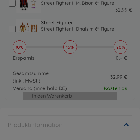
Street Fighter II M. Bison 6" Figure
32
,
99
€
32.99 EUR
Street Fighter
Street Fighter II Dhalsim 6" Figure
32
,
99
€
32.99 EUR
10%
15%
20%
Street Fighter
Street Fighter II Ken 6" Figur
Ersparnis
0
,
–
€
32
,
99
€
0 EUR
32.99 EUR
Gesamtsumme
Street Fighter
32
,
99
€
(inkl. MwSt.)
Street Fighter II Chun-Li 6" Figur
32.99 EUR
32
,
99
€
Versand
(innerhalb DE)
Kostenlos
32.99 EUR
In den Warenkorb
Produktinformation