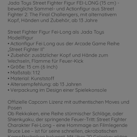
Jada Toys Street Fighter Figur FEI-LONG (15 cm) -
bewegliche Sammel- und Actionfigur aus Street
Fighter 2: The Final Challengers, mit alternativem
Kopf, Händen und Zubehör, ab 13 Jahre
Street Fighter Figur Fei-Long als Jada Toys
Modellfigur
• Actionfigur Fei Long aus der Arcade Game Reihe
„Street Fighter II“
• Zubehör: zusätzlicher Kopf und Hände zum
Wechseln, Flamme für Feuer-Kick
• Größe: 15 cm (6 Inch)
• Maßstab: 1:12
• Material: Kunststoff
• Altersempfehlung: ab 13 Jahren
• Verpackung im Design einer Spielekonsole
Offizielle Capcom Lizenz mit authentischen Moves und
Posen
Ob Rekkaken, eine Reihe stürmischer Schläge, oder
Shienkyaku, der springende Feuer-Tritt: Street Fighter
Charakter Fei-Long – eine Hommage an Filmlegende
Bruce Lee – ist für seine schnellen, akrobatischen
Kampftechniken bekannt. Mit über 20 Gelenkpunkten,