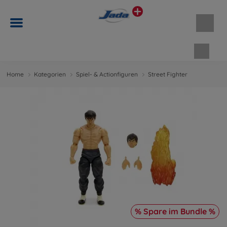
Waren
Home
Kategorien
Spiel- & Actionfiguren
Street Fighter
% Spare im Bundle %