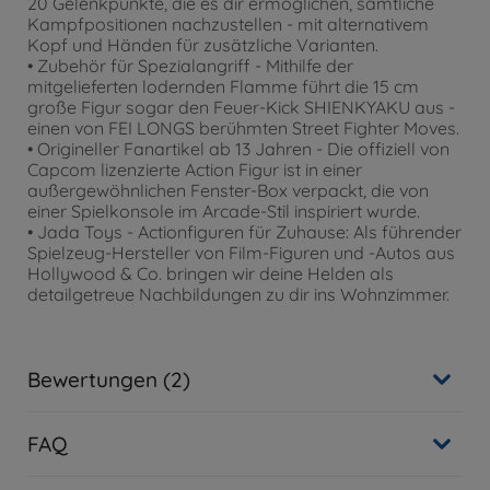
20 Gelenkpunkte, die es dir ermöglichen, sämtliche
Kampfpositionen nachzustellen - mit alternativem
Kopf und Händen für zusätzliche Varianten.
• Zubehör für Spezialangriff - Mithilfe der
mitgelieferten lodernden Flamme führt die 15 cm
große Figur sogar den Feuer-Kick SHIENKYAKU aus -
einen von FEI LONGS berühmten Street Fighter Moves.
• Origineller Fanartikel ab 13 Jahren - Die offiziell von
Capcom lizenzierte Action Figur ist in einer
außergewöhnlichen Fenster-Box verpackt, die von
einer Spielkonsole im Arcade-Stil inspiriert wurde.
• Jada Toys - Actionfiguren für Zuhause: Als führender
Spielzeug-Hersteller von Film-Figuren und -Autos aus
Hollywood & Co. bringen wir deine Helden als
detailgetreue Nachbildungen zu dir ins Wohnzimmer.
Bewertungen (2)
FAQ