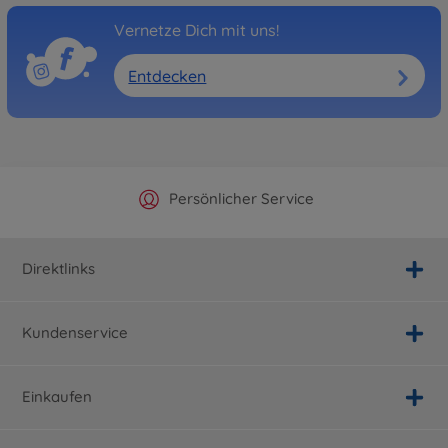
Vernetze Dich mit uns!
Entdecken
Offizieller Hersteller Shop
Versandkostenfrei ab 25€
Persönlicher Service
Schnelle Lieferung
Direktlinks
Kundenservice
Einkaufen