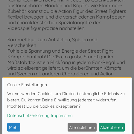
austauschbaren Händen und Kopf sowie Flammen-
Zubehör kannst du die Action Figur des Street Fighters
flexibel bewegen und die verschiedenen Kampfposen
und charakteristischen Spezialangriffe der
Videospielfigur präzise nachstellen.
Sammelfigur zum Aufstellen, Spielen und
Verschenken
Fühle die Spannung und Energie der Street Fight
Kämpfe hautnah! Die 15 cm große Standfigur im
Maßstab 1:12 ist ein Blickfang in jedem Fan-Regal und
wird spielbereit geliefert, um die berühmten Kämpfe
und Szenen mit anderen Charakteren und Action
Figuren der Videospiel-Reihe wie Ryu, Ken oder Chun-
Li realistisch nachzuspielen. Verpackt ist der
Fanartikel in einer hochwertigen Fenster-Box im
Arcade-Stil mit Details der Spieleserie.
Jada Toys – Hollywoods Helden als Spielzeuge und
Sammlerstücke
Batman, Fast & Furious, Harry Potter, Marvel,
Minecraft oder Transformers: Mit Jada Toys holst du
dir bekannte Hollywood-Größen als detailgetreue