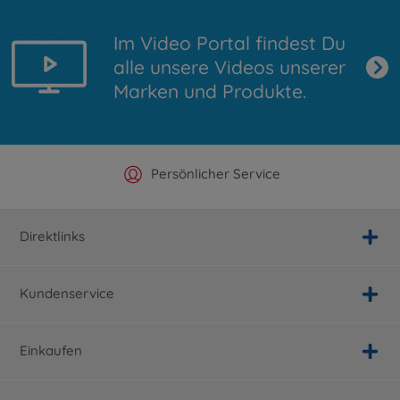
Im Video Portal findest Du
alle unsere Videos unserer
Marken und Produkte.
Offizieller Hersteller Shop
Versandkostenfrei ab 25€
Persönlicher Service
Schnelle Lieferung
Direktlinks
Kundenservice
Einkaufen