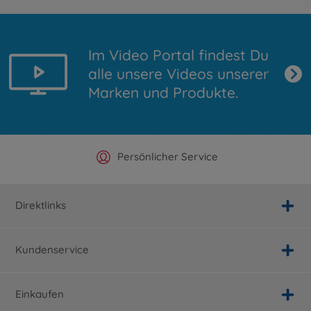
Im Video Portal findest Du
alle unsere Videos unserer
Marken und Produkte.
Offizieller Hersteller Shop
Versandkostenfrei ab 25€
Persönlicher Service
Schnelle Lieferung
Direktlinks
Kundenservice
Einkaufen