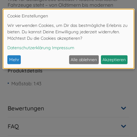
Fahrzeuge steht – von Oldtimern bis modernen
Sportwagen.
Achtung!
Nicht für Kinder unter 14 Jahren geeignet.
Produktdetails
Maßstab: 1:43
Bewertungen
FAQ