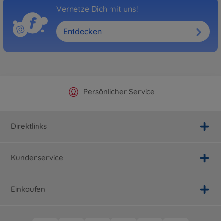
Vernetze Dich mit uns!
Entdecken
Offizieller Hersteller Shop
Versandkostenfrei ab 25€
Persönlicher Service
Schnelle Lieferung
Direktlinks
Kundenservice
Einkaufen