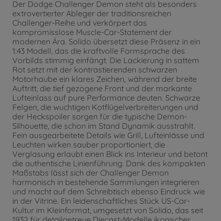
Der Dodge Challenger Demon steht als besonders
extrovertierter Ableger der traditionsreichen
Challenger-Reihe und verkörpert das
kompromisslose Muscle-Car-Statement der
modernen Ära. Solido übersetzt diese Präsenz in ein
1:43 Modell, das die kraftvolle Formsprache des
Vorbilds stimmig einfängt. Die Lackierung in sattem
Rot setzt mit der kontrastierenden schwarzen
Motorhaube ein klares Zeichen, während der breite
Auftritt, die tief gezogene Front und der markante
Lufteinlass auf pure Performance deuten. Schwarze
Felgen, die wuchtigen Kotflügelverbreiterungen und
der Heckspoiler sorgen für die typische Demon-
Silhouette, die schon im Stand Dynamik ausstrahlt.
Fein ausgearbeitete Details wie Grill, Lufteinlässe und
Leuchten wirken sauber proportioniert, die
Verglasung erlaubt einen Blick ins Interieur und betont
die authentische Linienführung. Dank des kompakten
Maßstabs lässt sich der Challenger Demon
harmonisch in bestehende Sammlungen integrieren
und macht auf dem Schreibtisch ebenso Eindruck wie
in der Vitrine. Ein leidenschaftliches Stück US-Car-
Kultur im Kleinformat, umgesetzt von Solido, das seit
1932 für detailgetreue Diecast-Modelle ikonischer