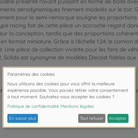
modèle présente l'avant puissant en forme de boîte av
léments aérodynamiques finement modelés sur le toit. 
gement pour la semi-remorque souligne les proportions 
pe racing fait de cette pièce un accroche-regard dans
eur la conception, tandis que des proportions cohérent
en format miniature. Grâce à l'échelle 1:24, le camion
e. Une pièce de collection vivante pour les fans de véhi
 Solido est synonyme de modèles Diecast fidèles aux dé
 de moins de 3 ans. Risque d'asphyxie lié à la présence