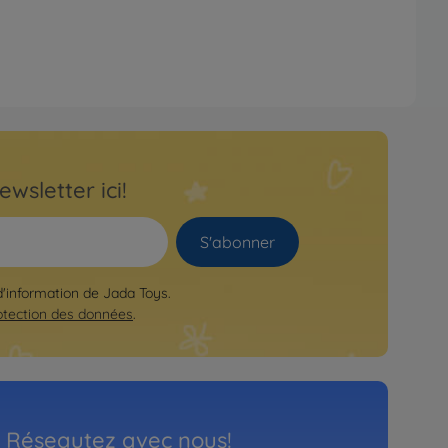
ewsletter ici!
S'abonner
 d'information de Jada Toys.
otection des données
.
Réseautez avec nous!