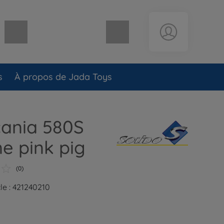
Panier vide
s
À propos de Jada Toys
cania 580S
ne pink pig
(0)
le : 421240210