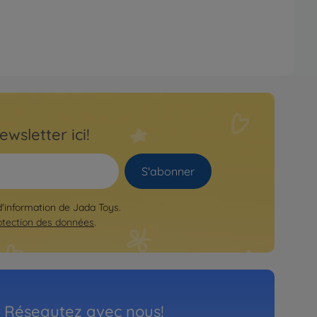
ewsletter ici!
S'abonner
 d'information de Jada Toys.
otection des données
.
Réseautez avec nous!