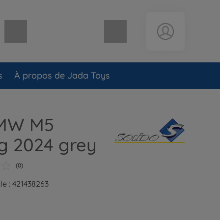
Panier vide
s
À propos de Jada Toys
BMW M5
g 2024 grey
(0)
le : 421438263