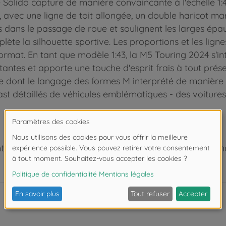
 Solido capture de manière convaincante à l'échelle 1
, avec une ligne de toit allongée, un double haricot m
dans le passage de roue et soulignent les larges épaule
lète la silhouette sportive. Les proportions et les lign
at. En tant que modèle 1:43, la M5 Touring 2024 s'intè
tes et apporte une touche d'esprit frais à tout présen
re dont le langage des formes M interprété de manièr
t détaillés de véhicules emblématiques - des voitures 
 de moins de 3 ans. Risque d'asphyxie lié à la présence